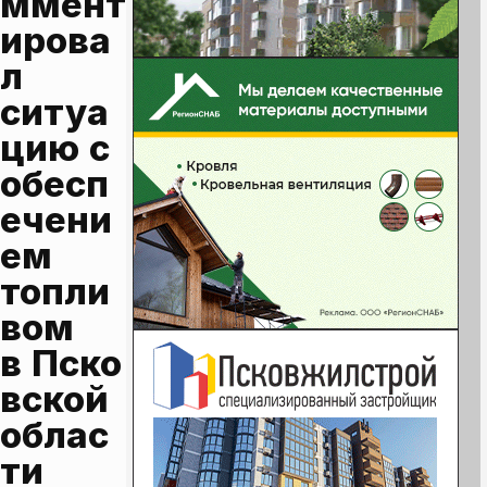
ммент
ирова
л 
ситуа
цию с 
обесп
ечени
ем 
топли
вом 
в Пско
вской 
облас
ти