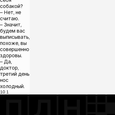
себя
собакой?
– Нет, не
считаю.
– Значит,
будем вас
выписывать,
похоже, вы
совершенно
здоровы.
– Да,
доктор,
третий день
нос
холодный.
10
1