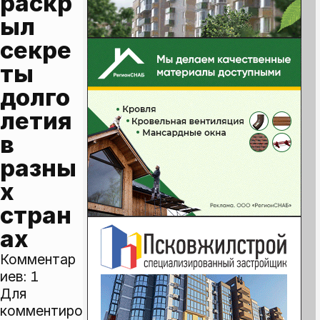
раскр
ыл 
секре
ты 
долго
летия 
в 
разны
х 
стран
ах
Комментар
иев:
1
Для
комментиро