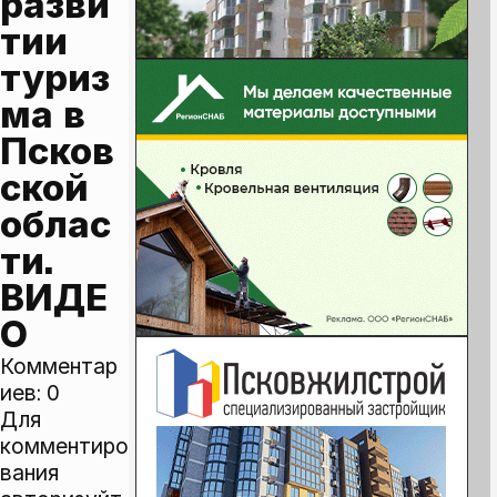
разви
тии 
туриз
ма в 
Псков
ской 
облас
ти. 
ВИДЕ
О
Комментар
иев:
0
Для
комментиро
вания