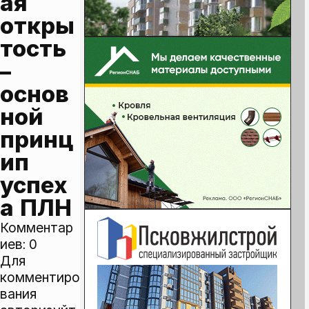
ая 
откры
тость 
– 
основ
ной 
принц
ип 
успех
а ПЛН
Комментар
иев:
0
Для
комментиро
вания