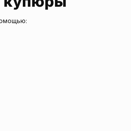
й купюры
помощью: