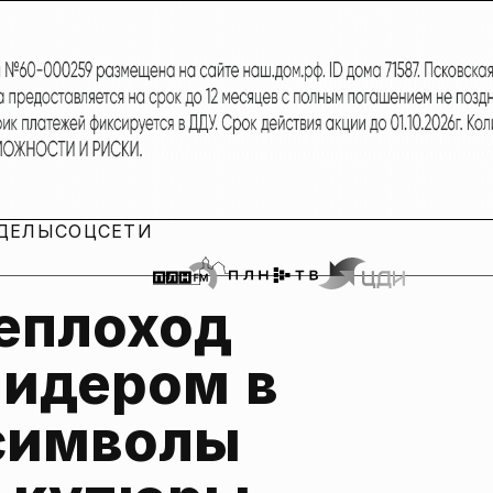
ДЕЛЫ
СОЦСЕТИ
еплоход 
идером в 
символы 