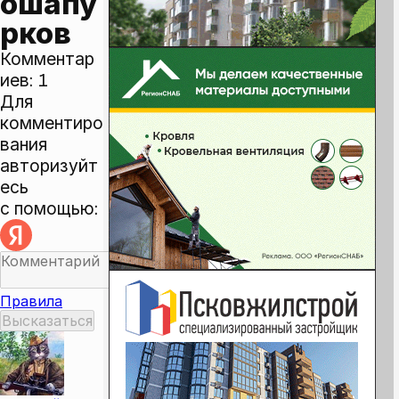
ошапу
рков
Комментар
иев:
1
Для
комментиро
вания
авторизуйт
есь
с помощью:
Правила