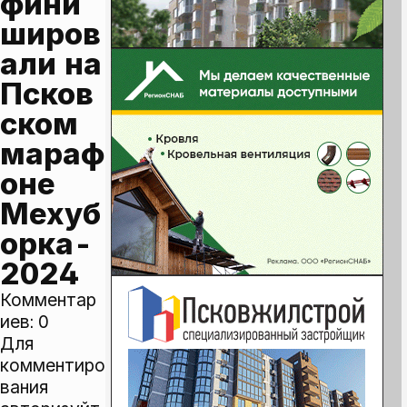
фини
широв
али на 
Псков
ском 
мараф
оне 
Мехуб
орка-
2024
Комментар
иев:
0
Для
комментиро
вания